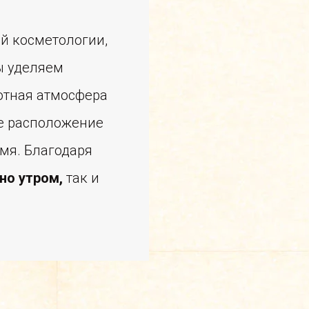
й косметологии,
ы уделяем
ютная атмосфера
ое расположение
мя. Благодаря
но утром,
так и